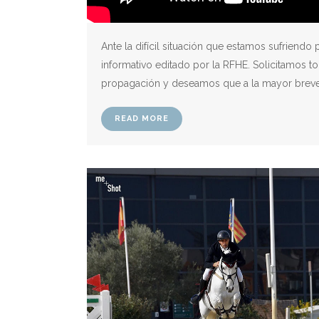
Ante la difícil situación que estamos sufriend
informativo editado por la RFHE. Solicitamos t
propagación y deseamos que a la mayor breveda
READ MORE