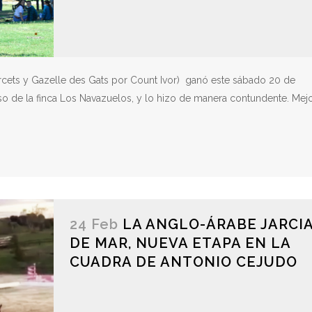
rcets y Gazelle des Gats por Count Ivor) ganó este sábado 20 de
so de la finca Los Navazuelos, y lo hizo de manera contundente. Mej
24 Feb
LA ANGLO-ÁRABE JARCI
DE MAR, NUEVA ETAPA EN LA
CUADRA DE ANTONIO CEJUDO