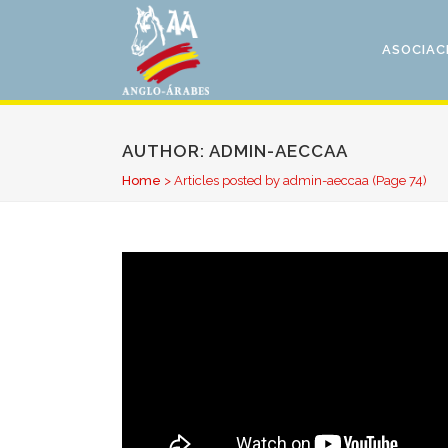
ASOCIAC
AUTHOR: ADMIN-AECCAA
Home
>
Articles posted by admin-aeccaa
(Page 74)