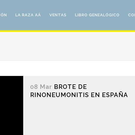
IÓN
LA RAZA AÁ
VENTAS
LIBRO GENEALÓGICO
CO
08 Mar
BROTE DE
RINONEUMONITIS EN ESPAÑA