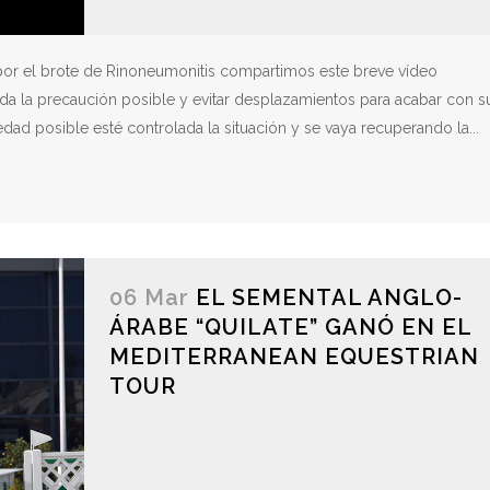
o por el brote de Rinoneumonitis compartimos este breve vídeo
oda la precaución posible y evitar desplazamientos para acabar con s
d posible esté controlada la situación y se vaya recuperando la...
06 Mar
EL SEMENTAL ANGLO-
ÁRABE “QUILATE” GANÓ EN EL
MEDITERRANEAN EQUESTRIAN
TOUR