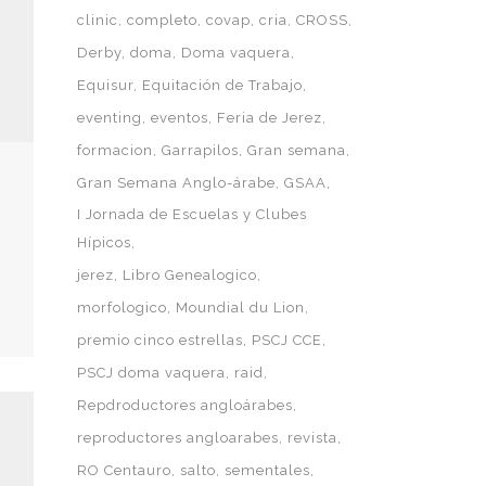
clinic
completo
covap
cria
CROSS
Derby
doma
Doma vaquera
Equisur
Equitación de Trabajo
eventing
eventos
Feria de Jerez
formacion
Garrapilos
Gran semana
Gran Semana Anglo-árabe
GSAA
I Jornada de Escuelas y Clubes
Hípicos
jerez
Libro Genealogico
morfologico
Moundial du Lion
premio cinco estrellas
PSCJ CCE
PSCJ doma vaquera
raid
Repdroductores angloárabes
reproductores angloarabes
revista
RO Centauro
salto
sementales