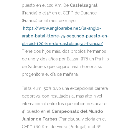
puesto en el 120 Km. De
Castelsagrat
(Francia) o el 5º en el CEI*** de Durance
(Francia) en el mes de mayo.
https://www.angloarabe.net/la-anglo-
arabe-batal-ttorre-75-segundo-puesto-en-
el-raid-120-km-de-castelsagrat-francia/
.
Tiene dos hijos más, dos propios hermanos
de uno y dos años por Batzan (FR) un Prá hijo
de Sadepers que seguro harán honor a su
progenitora el día de mañana.
Talita Kumi 50% tuvo una excepcional carrera
deportiva, con resultados al más alto nivel
internacional entre los que caben destacar el
4° puesto en el
Campeonato del Mundo
Junior de Tarbes
(Francia), su victoria en el
CEI*** 160 Km. de Evora (Portugal) o el 6º