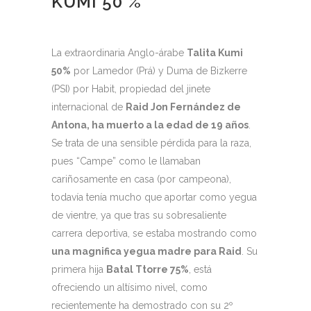
KUMI 50 %
La extraordinaria Anglo-árabe
Talita Kumi
50%
por Lamedor (Prá) y Duma de Bizkerre
(PSI) por Habit, propiedad del jinete
internacional de
Raid Jon Fernández de
Antona, ha muerto a la edad de 19 años
.
Se trata de una sensible pérdida para la raza,
pues “Campe” como le llamaban
cariñosamente en casa (por campeona),
todavía tenía mucho que aportar como yegua
de vientre, ya que tras su sobresaliente
carrera deportiva, se estaba mostrando como
una magnifica yegua madre para Raid
. Su
primera hija
Batal Ttorre 75%
, está
ofreciendo un altísimo nivel, como
recientemente ha demostrado con su 2º