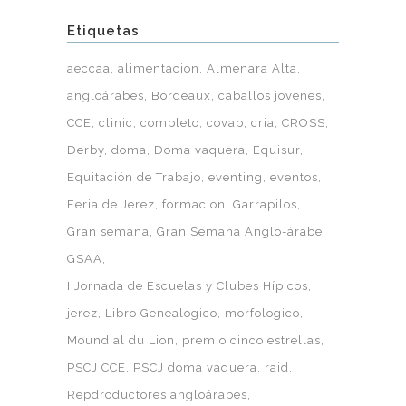
Etiquetas
aeccaa
alimentacion
Almenara Alta
angloárabes
Bordeaux
caballos jovenes
CCE
clinic
completo
covap
cria
CROSS
Derby
doma
Doma vaquera
Equisur
Equitación de Trabajo
eventing
eventos
Feria de Jerez
formacion
Garrapilos
Gran semana
Gran Semana Anglo-árabe
GSAA
I Jornada de Escuelas y Clubes Hípicos
jerez
Libro Genealogico
morfologico
Moundial du Lion
premio cinco estrellas
PSCJ CCE
PSCJ doma vaquera
raid
Repdroductores angloárabes