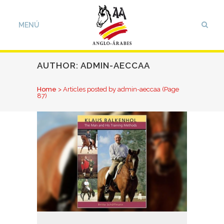
AUTHOR: ADMIN-AECCAA
Home
>
Articles posted by admin-aeccaa
(Page
87)