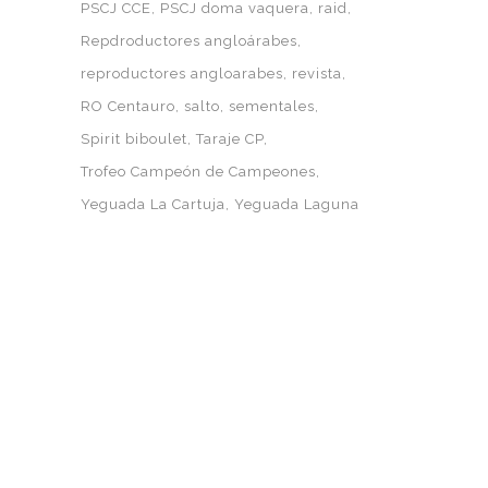
PSCJ CCE
PSCJ doma vaquera
raid
Repdroductores angloárabes
reproductores angloarabes
revista
RO Centauro
salto
sementales
Spirit biboulet
Taraje CP
Trofeo Campeón de Campeones
Yeguada La Cartuja
Yeguada Laguna