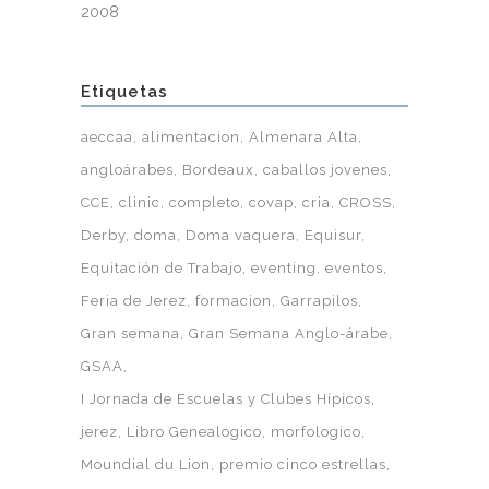
2008
Etiquetas
aeccaa
alimentacion
Almenara Alta
angloárabes
Bordeaux
caballos jovenes
CCE
clinic
completo
covap
cria
CROSS
Derby
doma
Doma vaquera
Equisur
Equitación de Trabajo
eventing
eventos
Feria de Jerez
formacion
Garrapilos
Gran semana
Gran Semana Anglo-árabe
GSAA
I Jornada de Escuelas y Clubes Hípicos
jerez
Libro Genealogico
morfologico
Moundial du Lion
premio cinco estrellas