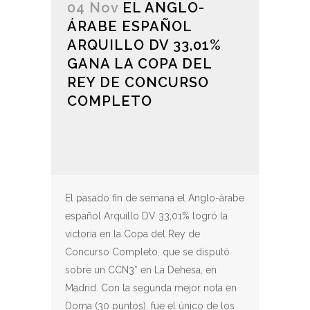
04 Nov
EL ANGLO-
ÁRABE ESPAÑOL
ARQUILLO DV 33,01%
GANA LA COPA DEL
REY DE CONCURSO
COMPLETO
El pasado fin de semana el Anglo-árabe
español Arquillo DV 33,01% logró la
victoria en la Copa del Rey de
Concurso Completo, que se disputó
sobre un CCN3* en La Dehesa, en
Madrid. Con la segunda mejor nota en
Doma (30 puntos), fue el único de los