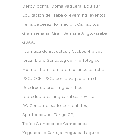
Derby
doma
Doma vaquera
Equisur
Equitación de Trabajo
eventing
eventos
Feria de Jerez
formacion
Garrapilos
Gran semana
Gran Semana Anglo-árabe
GSAA
I Jornada de Escuelas y Clubes Hípicos
jerez
Libro Genealogico
morfologico
Moundial du Lion
premio cinco estrellas
PSCJ CCE
PSCJ doma vaquera
raid
Repdroductores angloárabes
reproductores angloarabes
revista
RO Centauro
salto
sementales
Spirit biboulet
Taraje CP
Trofeo Campeón de Campeones
Yeguada La Cartuja
Yeguada Laguna