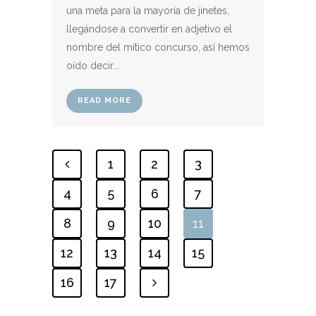
una meta para la mayoría de jinetes,
llegándose a convertir en adjetivo el
nombre del mítico concurso, así hemos
oído decir...
READ MORE
1
2
3
4
5
6
7
8
9
10
11
12
13
14
15
16
17