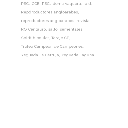
PSCJ CCE
PSCJ doma vaquera
raid
Repdroductores angloárabes
reproductores angloarabes
revista
RO Centauro
salto
sementales
Spirit biboulet
Taraje CP
Trofeo Campeón de Campeones
Yeguada La Cartuja
Yeguada Laguna