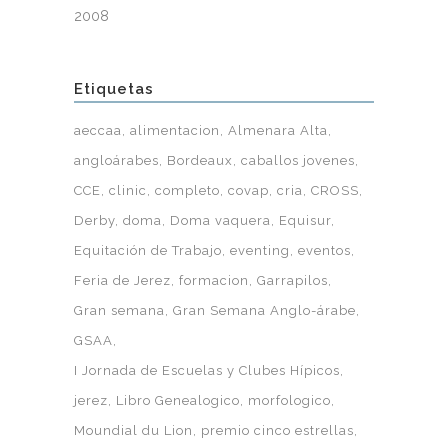
2008
Etiquetas
aeccaa
alimentacion
Almenara Alta
angloárabes
Bordeaux
caballos jovenes
CCE
clinic
completo
covap
cria
CROSS
Derby
doma
Doma vaquera
Equisur
Equitación de Trabajo
eventing
eventos
Feria de Jerez
formacion
Garrapilos
Gran semana
Gran Semana Anglo-árabe
GSAA
I Jornada de Escuelas y Clubes Hípicos
jerez
Libro Genealogico
morfologico
Moundial du Lion
premio cinco estrellas