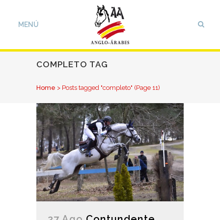
COMPLETO TAG
Home
>
Posts tagged "completo"
(Page 11)
27 Ago
Contundente