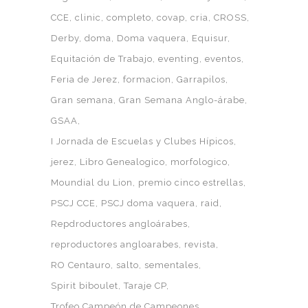
CCE
clinic
completo
covap
cria
CROSS
Derby
doma
Doma vaquera
Equisur
Equitación de Trabajo
eventing
eventos
Feria de Jerez
formacion
Garrapilos
Gran semana
Gran Semana Anglo-árabe
GSAA
I Jornada de Escuelas y Clubes Hípicos
jerez
Libro Genealogico
morfologico
Moundial du Lion
premio cinco estrellas
PSCJ CCE
PSCJ doma vaquera
raid
Repdroductores angloárabes
reproductores angloarabes
revista
RO Centauro
salto
sementales
Spirit biboulet
Taraje CP
Trofeo Campeón de Campeones