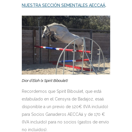
NUESTRA SECCIÓN SEMENTALES AECCAÁ
.
Dior d’Elah (x Spirit Biboulet)
Recordemos que Spirit Biboulet, que está
estabulado en el Censyra de Badajoz, esaá
disponible a un previo de 120€ (IVA incluido)
para Socios Ganaderos AECCAá y de 170 €
(IVA incluido) para no socios (gastos de envío
no incluidos).