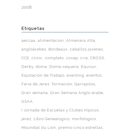
2008
Etiquetas
aeccaa
alimentacion
Almenara Alta
angloárabes
Bordeaux
caballos jovenes
CCE
clinic
completo
covap
cria
CROSS
Derby
doma
Doma vaquera
Equisur
Equitación de Trabajo
eventing
eventos
Feria de Jerez
formacion
Garrapilos
Gran semana
Gran Semana Anglo-árabe
GSAA
I Jornada de Escuelas y Clubes Hípicos
jerez
Libro Genealogico
morfologico
Moundial du Lion
premio cinco estrellas