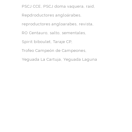
PSCJ CCE
PSCJ doma vaquera
raid
Repdroductores angloárabes
reproductores angloarabes
revista
RO Centauro
salto
sementales
Spirit biboulet
Taraje CP
Trofeo Campeón de Campeones
Yeguada La Cartuja
Yeguada Laguna