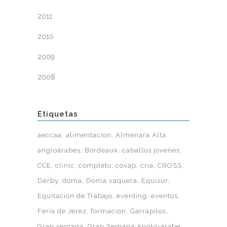
2011
2010
2009
2008
Etiquetas
aeccaa
alimentacion
Almenara Alta
angloárabes
Bordeaux
caballos jovenes
CCE
clinic
completo
covap
cria
CROSS
Derby
doma
Doma vaquera
Equisur
Equitación de Trabajo
eventing
eventos
Feria de Jerez
formacion
Garrapilos
Gran semana
Gran Semana Anglo-árabe