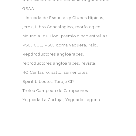
GSAA
I Jornada de Escuelas y Clubes Hípicos
jerez
Libro Genealogico
morfologico
Moundial du Lion
premio cinco estrellas
PSCJ CCE
PSCJ doma vaquera
raid
Repdroductores angloárabes
reproductores angloarabes
revista
RO Centauro
salto
sementales
Spirit biboulet
Taraje CP
Trofeo Campeón de Campeones
Yeguada La Cartuja
Yeguada Laguna