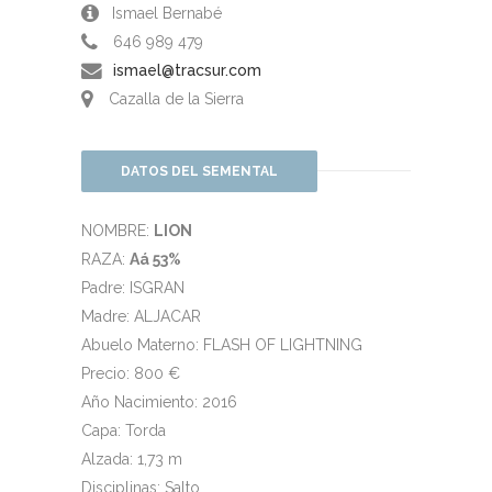
Ismael Bernabé
646 989 479
ismael@tracsur.com
Cazalla de la Sierra
DATOS DEL SEMENTAL
NOMBRE:
LION
RAZA:
Aá 53%
Padre: ISGRAN
Madre: ALJACAR
Abuelo Materno: FLASH OF LIGHTNING
Precio: 800 €
Año Nacimiento: 2016
Capa: Torda
Alzada: 1,73 m
Disciplinas: Salto