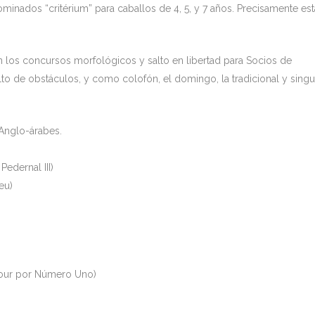
ados “critérium” para caballos de 4, 5, y 7 años. Precisamente est
 los concursos morfológicos y salto en libertad para Socios de
o de obstáculos, y como colofón, el domingo, la tradicional y singu
 Anglo-árabes.
edernal III)
eu)
mour por Número Uno)