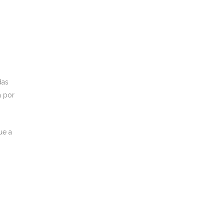
das
á por
ue a