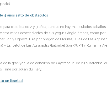
ganate)
 de 4 años salto de obstáculos
tad para caballos de 2 y 3 años, aunque no hay matriculados caballos
esenta varios descendientes de sus yeguas Anglo-árabes, como por
et Son y Ugoleta III Aá por oregon de Florinas, Jules de Las Agrupa
á) y Lancelot de Las Agrupadas (Baloubet Son KWPN y Rui Faima A-
ja de la gran yegua de concurso de Cayetano M. de Irujo, Karenina, q
w Time por Jouan du Flery.
to en libertad