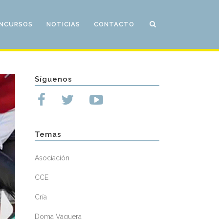
NCURSOS
NOTICIAS
CONTACTO
Síguenos
Temas
Asociación
CCE
Cría
Doma Vaquera