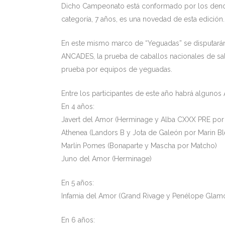
Dicho Campeonato está conformado por los denomin
categoría, 7 años, es una novedad de esta edición.
En este mismo marco de “Yeguadas” se disputarán
ANCADES, la prueba de caballos nacionales de salt
prueba por equipos de yeguadas.
Entre los participantes de este año habrá algunos
En 4 años:
Javert del Amor (Herminage y Alba CXXX PRE por P
Athenea (Landors B y Jota de Galeón por Marin Bl
Marlín Pomes (Bonaparte y Mascha por Matcho)
Juno del Amor (Herminage)
En 5 años:
Infamia del Amor (Grand Rivage y Penélope Gla
En 6 años: