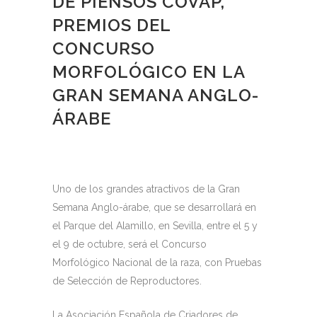
DE PIENSOS COVAP,
PREMIOS DEL
CONCURSO
MORFOLÓGICO EN LA
GRAN SEMANA ANGLO-
ÁRABE
Uno de los grandes atractivos de la Gran
Semana Anglo-árabe, que se desarrollará en
el Parque del Alamillo, en Sevilla, entre el 5 y
el 9 de octubre, será el Concurso
Morfológico Nacional de la raza, con Pruebas
de Selección de Reproductores.
La Asociación Española de Criadores de