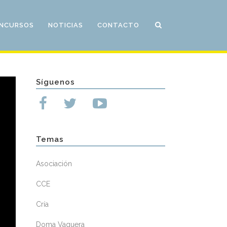
NCURSOS
NOTICIAS
CONTACTO
Síguenos
Temas
Asociación
CCE
Cría
Doma Vaquera