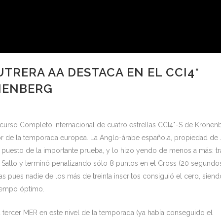
TRERA AA DESTACA EN EL CCI4*
NENBERG
ncurso Completo internacional de cuatro estrellas CCI4*-S de Kronen
r de la temporada europea. La Anglo-árabe española, propiedad de
 puesto de la importante prueba, y lo hizo yendo de menos a más: tr
de Salto y terminó penalizando sólo 8 puntos en el Cross (20 segundos
s pues nadie de los más de treinta inscritos consiguió el cero, siend
iempo óptimo.
ercer MER en este nivel de la temporada (ya había conseguido el