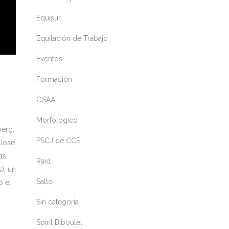
Equisur
Equitación de Trabajo
Eventos
Formación
GSAA
Morfologico
berg,
PSCJ de CCE
 José
as
Raid
), un
Salto
o el
Sin categoría
Spirit Biboulet