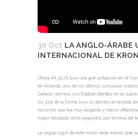
30 Oct
LA ANGLO-ÁRABE U
INTERNACIONAL DE KRO
Utrera AA 35,1% tuvo una gran actuación en el Co
en Holanda, uno de los últimos concursos outdoo
Cañedo, terminó con Esteban Benítez en el cuarto
los 37,9 de la Doma, tuvo un derribo en la pista 
recorrido que fue muy exigente y marcó diferencia
mejor resultado once segundos por encima del t
La yegua logró de este modo nada menos que su t