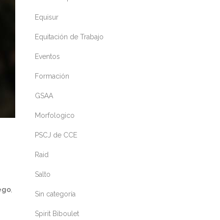
Equisur
Equitación de Trabajo
Eventos
Formación
GSAA
Morfologico
PSCJ de CCE
Raid
Salto
ego
,
Sin categoría
n
Spirit Biboulet