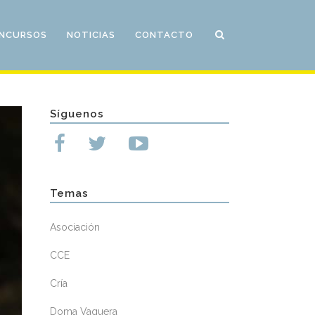
NCURSOS
NOTICIAS
CONTACTO
Síguenos
Temas
Asociación
CCE
Cría
Doma Vaquera