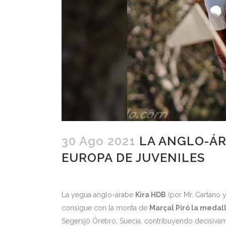
30 Ago 2021
LA ANGLO-ÁR
EUROPA DE JUVENILES
La yegua anglo-árabe
Kira HDB
(por Mr. Cartano 
consigue con la monta de
Marçal Piró la medal
Segersjö Örebro, Suecia, contribuyendo decisiva