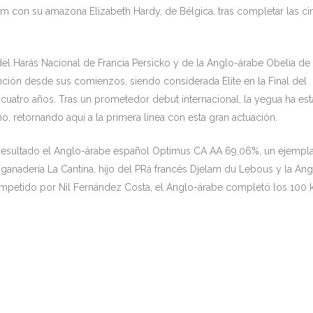
m con su amazona Elizabeth Hardy, de Bélgica, tras completar las ci
el Harás Nacional de Francia Persicko y de la Anglo-árabe Obelia de
nción desde sus comienzos, siendo considerada Elite en la Final del
uatro años. Tras un prometedor debut internacional, la yegua ha es
, retornando aquí a la primera línea con esta gran actuación.
 resultado el Anglo-árabe español Optimus CA AA 69,06%, un ejempl
ganadería La Cantina, hijo del PRá francés Djelam du Lebous y la Ang
petido por Nil Fernández Costa, el Anglo-árabe completó los 100 