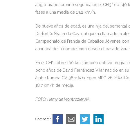
anglo-árabe terminó segunda en el CEI3* de 140 k
fases a una media de 19,2 km/h.
De nueve años de edad, es una hija del semental d
Durfort (x Skann du Cayrou) que ha llamado la ate
Campeonato de Francia de Caballos Jóvenes con c
apartada de la competición desde el pasado verano
En el CEI* sobre 100 km, también obtuvo un gran
ocho años de David Fernández Vilar nacido en su 
árabe Rumba CV 38,11% (x Egeo MPG 26,21%). Com
18,7 km/h de media.
FOTO: Hemy de Montrozier AA
Compartir