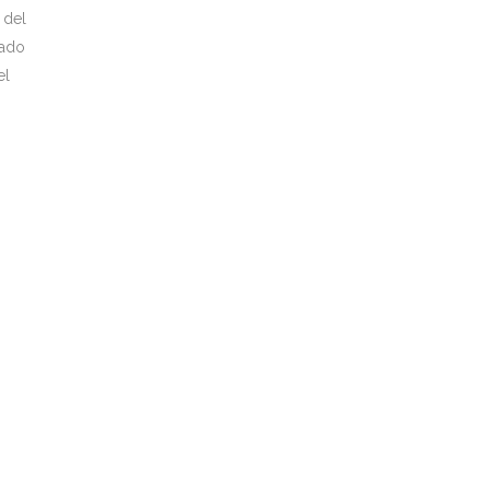
 del
tado
el