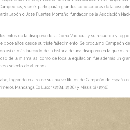
 Campeones, y en él participarán grandes conocedores de la discipli
artín Japón o José Fuentes Montaño, fundador de la Asociación Naci
ndes mitos de la disciplina de la Doma Vaquera, y su recuerdo y lega
 doce años desde su triste fallecimiento. Se proclamó Campeón de
 así el más laureado de la historia de una disciplina en la que mar
oso de la misma, así como de toda la equitación, fue además un gra
mero selecto de alumnos.
rabe, logrando cuatro de sus nueve títulos de Campeón de España c
rimero), Mandanga Ex Luxor (1984, 1986) y Missisipi (1996).