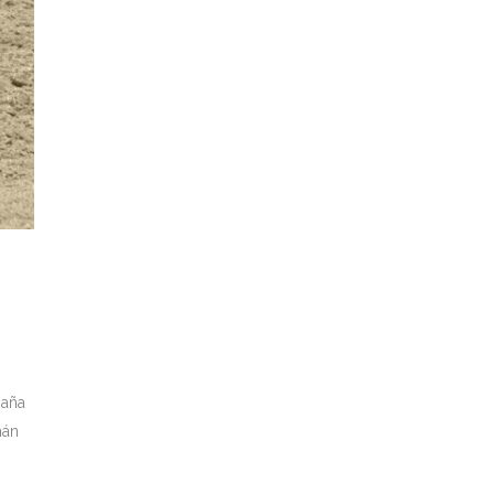
paña
mán