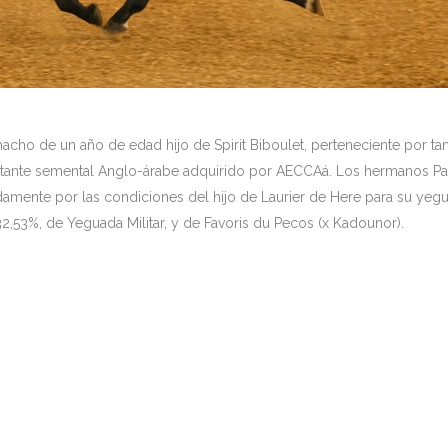
ho de un año de edad hijo de Spirit Biboulet, perteneciente por tan
rtante semental Anglo-árabe adquirido por AECCAá. Los hermanos Pas
amente por las condiciones del hijo de Laurier de Here para su yeg
y 32,53%, de Yeguada Militar, y de Favoris du Pecos (x Kadounor).