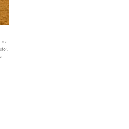
to a
tor,
ua