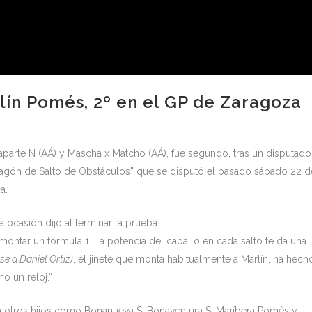
lín Pomés, 2º en el GP de Zaragoza
parte N (AÁ) y Mascha x Matcho (AÁ), fue segundo, tras un disputado
ragón de Salto de Obstáculos” que se disputó el pasado sábado 22 d
a.
 ocasión dijo al terminar la prueba:
ontar un fórmula 1. La potencia del caballo en cada salto te da una
ose a Daniel Ortiz)
, el jinete que monta habitualmente a Marlín, ha hech
o un reloj.”
a otros hijos como Bonanueva S, Bonaventura S, Maríbera Pomés y