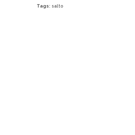
Tags:
salto
Aven
Edifi
4101