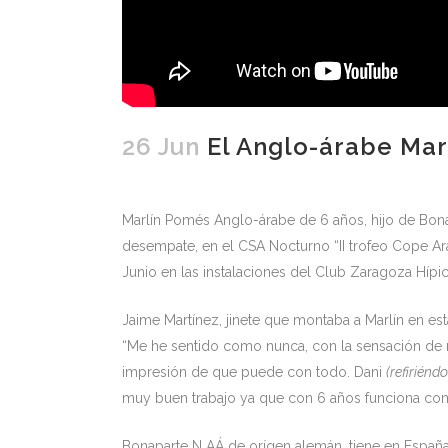
26 Jun
El Anglo-árabe Mar
Marlín Pomés Anglo-árabe de 6 años, hijo de Bona
desempate, en el CSA Nocturno “II trofeo Cope A
Junio en las instalaciones del Club Zaragoza Hípic
Jaime Martínez, jinete que montaba a Marlín en esta
“Me he sentido como nunca, con la sensación de m
impresión de que puede con todo. Dani
(refiriénd
muy buen trabajo ya que con 6 años funciona com
Bonaparte N AÁ de orígen alemán, tiene en Españ