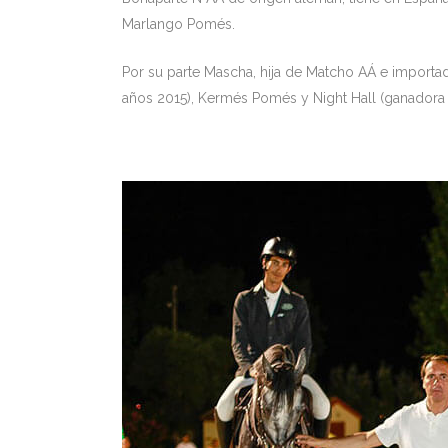
Marlango Pomés.
Por su parte Mascha, hija de Matcho AÁ e import
años 2015), Kermés Pomés y Night Hall (ganadora