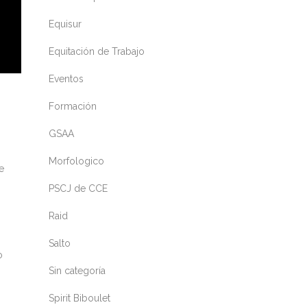
Equisur
Equitación de Trabajo
Eventos
Formación
GSAA
Morfologico
e
PSCJ de CCE
Raid
Salto
o
Sin categoría
Spirit Biboulet