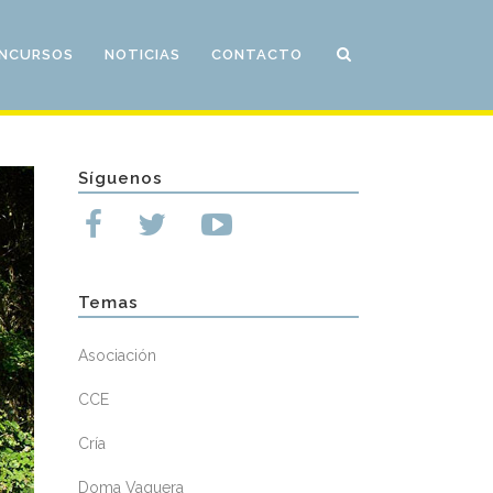
NCURSOS
NOTICIAS
CONTACTO
Síguenos
Temas
Asociación
CCE
Cría
Doma Vaquera