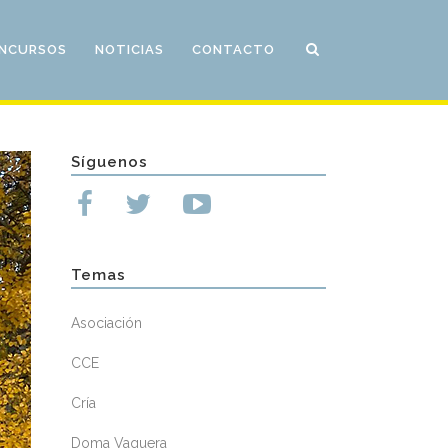
NCURSOS
NOTICIAS
CONTACTO
Síguenos
Temas
Asociación
CCE
Cría
Doma Vaquera