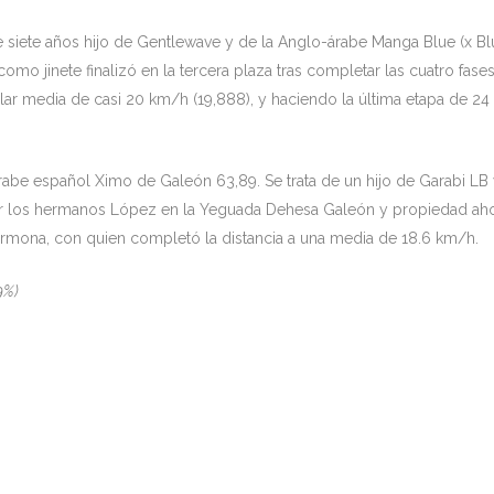
siete años hijo de Gentlewave y de la Anglo-árabe Manga Blue (x Bl
mo jinete finalizó en la tercera plaza tras completar las cuatro fase
ar media de casi 20 km/h (19,888), y haciendo la última etapa de 24
árabe español Ximo de Galeón 63,89. Se trata de un hijo de Garabi LB
por los hermanos López en la Yeguada Dehesa Galeón y propiedad ah
armona, con quien completó la distancia a una media de 18.6 km/h.
9%)