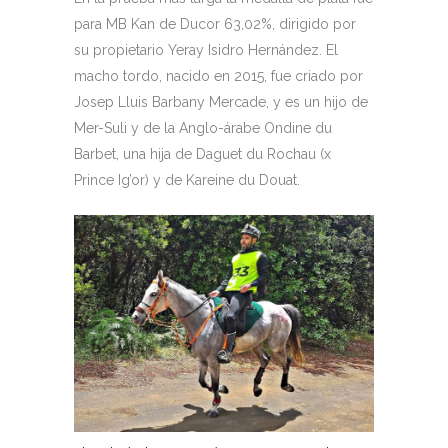
para MB Kan de Ducor 63,02%, dirigido por
su propietario Yeray Isidro Hernández. El
macho tordo, nacido en 2015, fue criado por
Josep Lluis Barbany Mercade, y es un hijo de
Mer-Suli y de la Anglo-árabe Ondine du
Barbet, una hija de Daguet du Rochau (x
Prince Ig’or) y de Kareine du Douat.