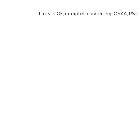
Tags:
CCE
,
completo
,
eventing
,
GSAA
,
PSC
Aven
Edifi
4101