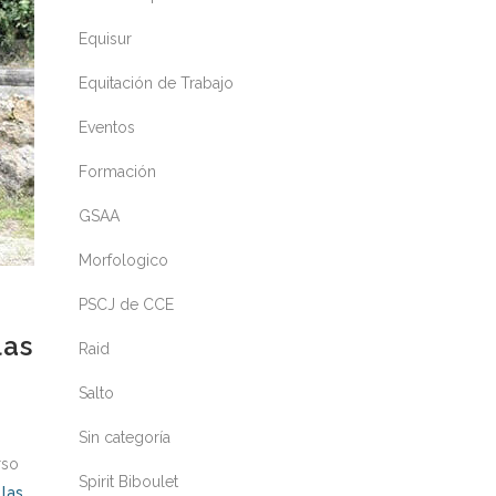
Equisur
Equitación de Trabajo
Eventos
Formación
GSAA
Morfologico
PSCJ de CCE
las
Raid
Salto
Sin categoría
rso
Spirit Biboulet
 las