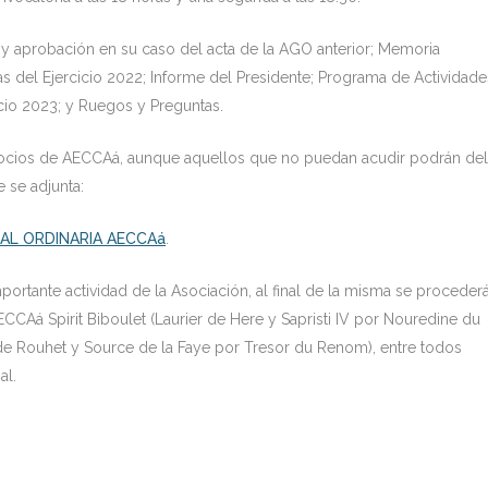
a y aprobación en su caso del acta de la AGO anterior; Memoria
 del Ejercicio 2022; Informe del Presidente; Programa de Actividade
cio 2023; y Ruegos y Preguntas.
 socios de AECCAá, aunque aquellos que no puedan acudir podrán de
 se adjunta:
L ORDINARIA AECCAá
.
portante actividad de la Asociación, al final de la misma se procederá
CAá Spirit Biboulet (Laurier de Here y Sapristi IV por Nouredine du
a de Rouhet y Source de la Faye por Tresor du Renom), entre todos
al.