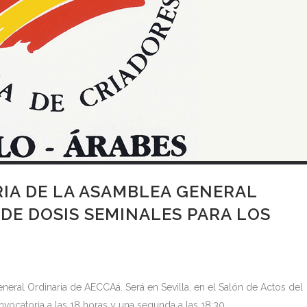
A DE LA ASAMBLEA GENERAL
DE DOSIS SEMINALES PARA LOS
neral Ordinaria de AECCAá. Será en Sevilla, en el Salón de Actos del
nvocatoria a las 18 horas y una segunda a las 18:30.