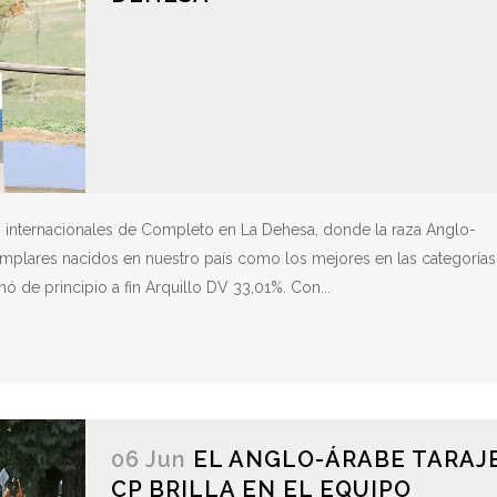
s internacionales de Completo en La Dehesa, donde la raza Anglo-
emplares nacidos en nuestro país como los mejores en las categorías
 de principio a fin Arquillo DV 33,01%. Con...
06 Jun
EL ANGLO-ÁRABE TARAJ
CP BRILLA EN EL EQUIPO