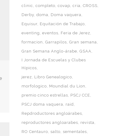
clinic
completo
covap
cria
CROSS
Derby
doma
Doma vaquera
Equisur
Equitación de Trabajo
eventing
eventos
Feria de Jerez
formacion
Garrapilos
Gran semana
Gran Semana Anglo-árabe
GSAA
I Jornada de Escuelas y Clubes
Hípicos
jerez
Libro Genealogico
e
morfologico
Moundial du Lion
premio cinco estrellas
PSCJ CCE
PSCJ doma vaquera
raid
Repdroductores angloárabes
reproductores angloarabes
revista
RO Centauro
salto
sementales